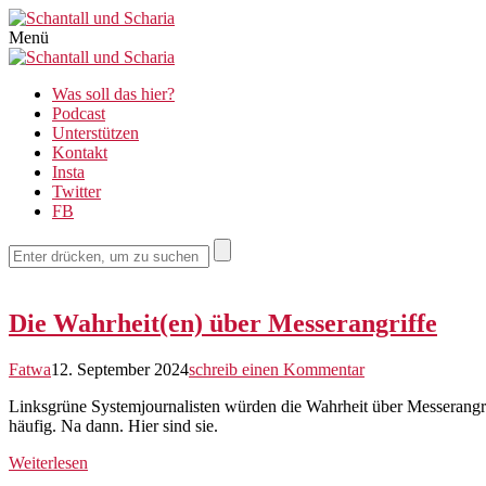
Schantall
Menü
und
Schantall
Was soll das hier?
Scharia
und
Podcast
Unterstützen
Scharia
Kontakt
Insta
Twitter
FB
Die Wahrheit(en) über Messerangriffe
Fatwa
12. September 2024
schreib einen Kommentar
Linksgrüne Systemjournalisten würden die Wahrheit über Messerangr
häufig. Na dann. Hier sind sie.
Weiterlesen
Site
Site