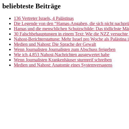
Sliding
beliebteste Beiträge
Footer
Sidebar
Sidebar
136 Vertreter Israels, 4 Palästinas
Die Legende von den “Hamas-Angaben, die sich nicht nachprüf
Hamas und die menschlichen Schutzschilde: Das tödlichste M
30 Falschbehauptungen in einem Text: Wie die NZZ versuchte 
Nahost-Berichterstattung: Mehr Israel pro Woche als Palästina 
Medien und Nahost: Die Sprache der Gewalt
Wenn Journalisten Journalisten zum Abschuss freigeben
Wie ich 4.853 Nahost-Nachrichten ausgewertet habe
Wenn Journalisten Krankenhäuser sturmreif schreiben
Medien und Nahost: Anatomie eines Systemversagens