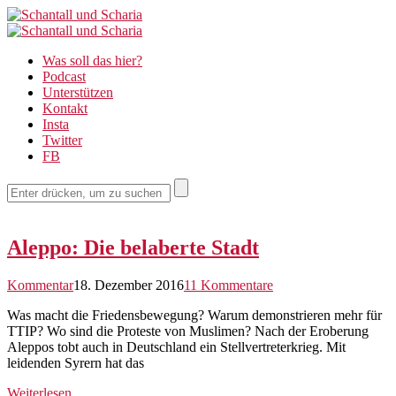
Schantall
Schantall
und
Was soll das hier?
und
Podcast
Scharia
Unterstützen
Scharia
Kontakt
Insta
Twitter
FB
Aleppo: Die belaberte Stadt
Kommentar
18. Dezember 2016
11 Kommentare
Was macht die Friedensbewegung? Warum demonstrieren mehr für
TTIP? Wo sind die Proteste von Muslimen? Nach der Eroberung
Aleppos tobt auch in Deutschland ein Stellvertreterkrieg. Mit
leidenden Syrern hat das
Weiterlesen