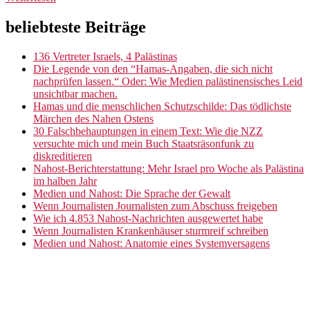
Site
Site
Sliding
beliebteste Beiträge
Sidebar
Footer
Sidebar
136 Vertreter Israels, 4 Palästinas
Die Legende von den “Hamas-Angaben, die sich nicht
nachprüfen lassen.“ Oder: Wie Medien palästinensisches Leid
unsichtbar machen.
Hamas und die menschlichen Schutzschilde: Das tödlichste
Märchen des Nahen Ostens
30 Falschbehauptungen in einem Text: Wie die NZZ
versuchte mich und mein Buch Staatsräsonfunk zu
diskreditieren
Nahost-Berichterstattung: Mehr Israel pro Woche als Palästina
im halben Jahr
Medien und Nahost: Die Sprache der Gewalt
Wenn Journalisten Journalisten zum Abschuss freigeben
Wie ich 4.853 Nahost-Nachrichten ausgewertet habe
Wenn Journalisten Krankenhäuser sturmreif schreiben
Medien und Nahost: Anatomie eines Systemversagens