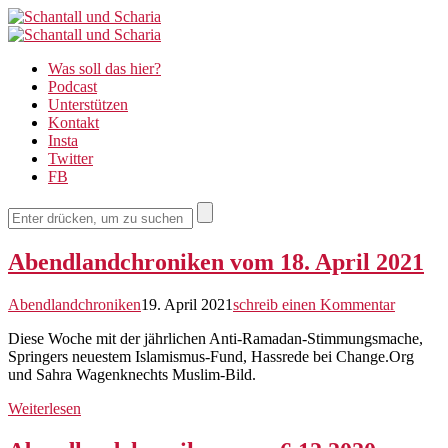
Schantall
Schantall
und
Was soll das hier?
und
Podcast
Scharia
Unterstützen
Scharia
Kontakt
Insta
Twitter
FB
Abendlandchroniken vom 18. April 2021
Abendlandchroniken
19. April 2021
schreib einen Kommentar
Diese Woche mit der jährlichen Anti-Ramadan-Stimmungsmache,
Springers neuestem Islamismus-Fund, Hassrede bei Change.Org
und Sahra Wagenknechts Muslim-Bild.
Weiterlesen