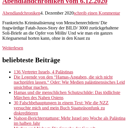
Abendlandchroniken vom 6.12.2020
Abendlandchroniken
4. Dezember 2020
schreib einen Kommentar
Frankreichs Kriminalisierung von Menschenrechtlern/ Die
fragwürdige Fatah-Jusos-Story der BILD/ 3000 zurückgehaltene
Soli-Briefe an die Opfer von Mölln/ Und wie man ein ganzes
Kriegsarsenal horten kann, ohne in den Knast zu
Weiterlesen
Site
Site
Sliding
beliebteste Beiträge
Sidebar
Footer
Sidebar
136 Vertreter Israels, 4 Palästinas
Die Legende von den “Hamas-Angaben, die sich nicht
nachprüfen lassen.“ Oder: Wie Medien palästinensisches Leid
unsichtbar machen.
Hamas und die menschlichen Schutzschilde: Das tödlichste
Märchen des Nahen Ostens
30 Falschbehauptungen in einem Text: Wie die NZZ
versuchte mich und mein Buch Staatsräsonfunk zu
diskreditieren
Nahost-Berichterstattung: Mehr Israel pro Woche als Palästina
im halben Jahr