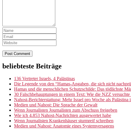
Site
Sliding
beliebteste Beiträge
Footer
Sidebar
136 Vertreter Israels, 4 Palästinas
Die Legende von den “Hamas-Angaben, die sich nicht nachprüf
Hamas und die menschlichen Schutzschilde: Das tödlichste M
30 Falschbehauptungen in einem Text: Wie die NZZ versuchte 
Nahost-Berichterstattung: Mehr Israel pro Woche als Palästina 
Medien und Nahost: Die Sprache der Gewalt
Wenn Journalisten Journalisten zum Abschuss freigeben
Wie ich 4.853 Nahost-Nachrichten ausgewertet habe
Wenn Journalisten Krankenhäuser sturmreif schreiben
Medien und Nahost: Anatomie eines Systemversagens