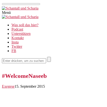
Schantall
Menü
und
Schantall
Was soll das hier?
Scharia
und
Podcast
Unterstützen
Scharia
Kontakt
Insta
Twitter
FB
#WelcomeNaseeb
Exegese
15. September 2015