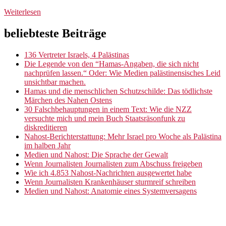
Weiterlesen
Site
Site
Sliding
beliebteste Beiträge
Sidebar
Footer
Sidebar
136 Vertreter Israels, 4 Palästinas
Die Legende von den “Hamas-Angaben, die sich nicht
nachprüfen lassen.“ Oder: Wie Medien palästinensisches Leid
unsichtbar machen.
Hamas und die menschlichen Schutzschilde: Das tödlichste
Märchen des Nahen Ostens
30 Falschbehauptungen in einem Text: Wie die NZZ
versuchte mich und mein Buch Staatsräsonfunk zu
diskreditieren
Nahost-Berichterstattung: Mehr Israel pro Woche als Palästina
im halben Jahr
Medien und Nahost: Die Sprache der Gewalt
Wenn Journalisten Journalisten zum Abschuss freigeben
Wie ich 4.853 Nahost-Nachrichten ausgewertet habe
Wenn Journalisten Krankenhäuser sturmreif schreiben
Medien und Nahost: Anatomie eines Systemversagens