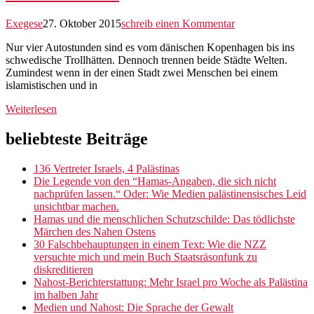
Exegese
27. Oktober 2015
schreib einen Kommentar
Nur vier Autostunden sind es vom dänischen Kopenhagen bis ins
schwedische Trollhätten. Dennoch trennen beide Städte Welten.
Zumindest wenn in der einen Stadt zwei Menschen bei einem
islamistischen und in
Weiterlesen
Site
Site
Sliding
beliebteste Beiträge
Sidebar
Footer
Sidebar
136 Vertreter Israels, 4 Palästinas
Die Legende von den “Hamas-Angaben, die sich nicht
nachprüfen lassen.“ Oder: Wie Medien palästinensisches Leid
unsichtbar machen.
Hamas und die menschlichen Schutzschilde: Das tödlichste
Märchen des Nahen Ostens
30 Falschbehauptungen in einem Text: Wie die NZZ
versuchte mich und mein Buch Staatsräsonfunk zu
diskreditieren
Nahost-Berichterstattung: Mehr Israel pro Woche als Palästina
im halben Jahr
Medien und Nahost: Die Sprache der Gewalt